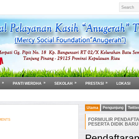
»
»
»
»
PANTI WERDHA
SEKOLAH
PRESTASI
LOKASI
Utama
Pengunjung
Twitte
FORMULIR PENDAFT
MENTS
PESERTA DIDIK BARU