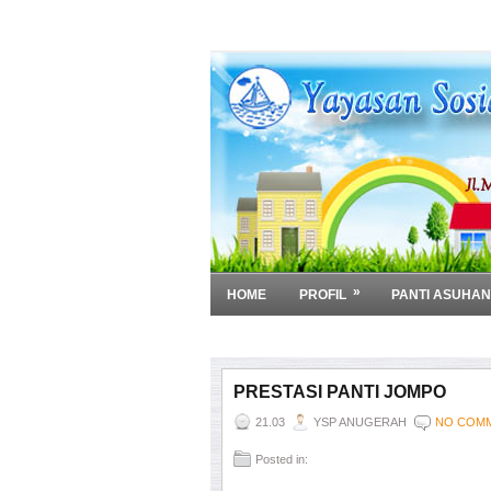
»
HOME
PROFIL
PANTI ASUHAN
»
DOWNLOAD
PRESTASI PANTI JOMPO
21.03
YSP ANUGERAH
NO COM
Posted in: