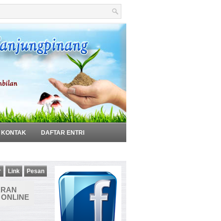
KONTAK
DAFTAR ENTRI
r
Link
Pesan
ARAN
 ONLINE