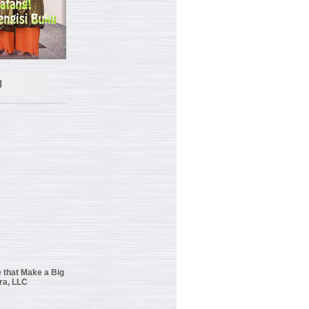
I
 that Make a Big
ra, LLC