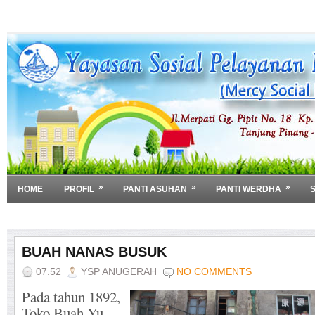
»
»
»
HOME
PROFIL
PANTI ASUHAN
PANTI WERDHA
»
DOWNLOAD
BUAH NANAS BUSUK
07.52
YSP ANUGERAH
NO COMMENTS
Pada tahun 1892,
Toko Buah Yu