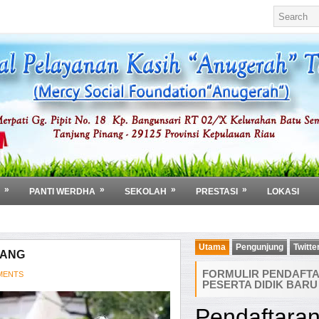
»
»
»
»
PANTI WERDHA
SEKOLAH
PRESTASI
LOKASI
Utama
Pengunjung
Twitte
TANG
FORMULIR PENDAFT
MENTS
PESERTA DIDIK BARU