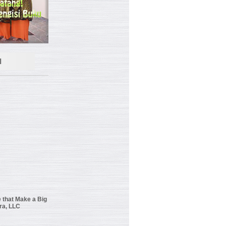
I
 that Make a Big
ra, LLC