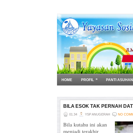
»
HOME
PROFIL
PANTI ASUHAN
»
DOWNLOAD
BILA ESOK TAK PERNAH DA
01.34
YSP ANUGERAH
NO COM
Bila kutahu ini akan
menjadi terakhir