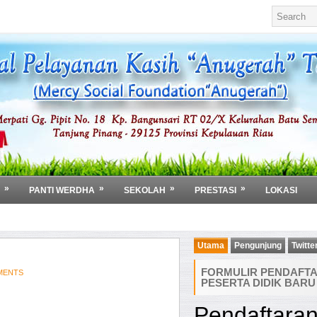
»
»
»
»
PANTI WERDHA
SEKOLAH
PRESTASI
LOKASI
Utama
Pengunjung
Twitte
FORMULIR PENDAFT
MENTS
PESERTA DIDIK BARU