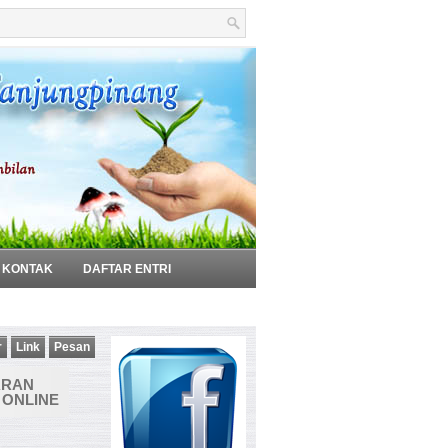
KONTAK
DAFTAR ENTRI
r
Link
Pesan
ARAN
 ONLINE