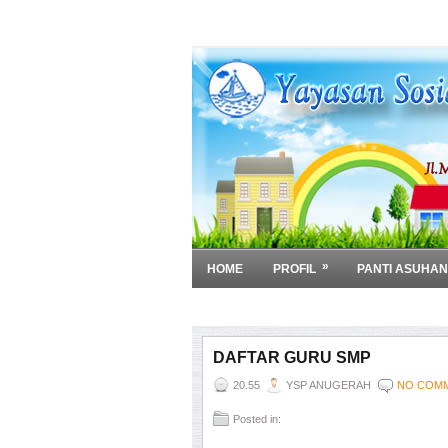
»
HOME
PROFIL
PANTI ASUHAN
»
DOWNLOAD
DAFTAR GURU SMP
20.55
YSP ANUGERAH
NO COM
Posted in: