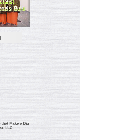
I
 that Make a Big
ra, LLC