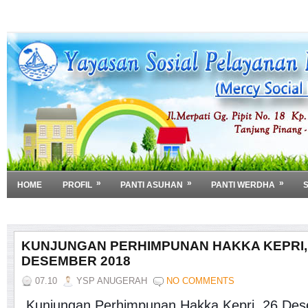
»
»
»
HOME
PROFIL
PANTI ASUHAN
PANTI WERDHA
»
DOWNLOAD
KUNJUNGAN PERHIMPUNAN HAKKA KEPRI,
DESEMBER 2018
07.10
YSP ANUGERAH
NO COMMENTS
Kunjungan Perhimpunan Hakka Kepri, 26 De