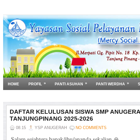
»
»
»
HOME
PROFIL
PANTI ASUHAN
PANTI WERDHA
»
DOWNLOAD
DAFTAR KELULUSAN SISWA SMP ANUGER
TANJUNGPINANG 2025-2026
08.15
YSP ANUGERAH
NO COMMENTS
S
alam sejahtera bapak/ibu/ananda sekalian.
🙏