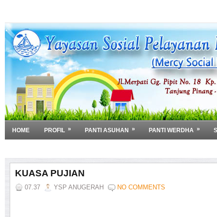
»
»
»
HOME
PROFIL
PANTI ASUHAN
PANTI WERDHA
»
DOWNLOAD
KUASA PUJIAN
07.37
YSP ANUGERAH
NO COMMENTS