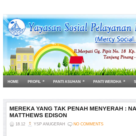
»
»
»
HOME
PROFIL
PANTI ASUHAN
PANTI WERDHA
»
DOWNLOAD
MEREKA YANG TAK PENAH MENYERAH : N
MATTHEWS EDISON
18.12
YSP ANUGERAH
NO COMMENTS