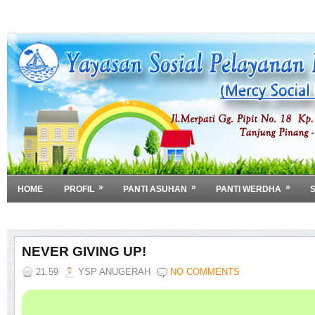
»
»
»
HOME
PROFIL
PANTI ASUHAN
PANTI WERDHA
»
DOWNLOAD
NEVER GIVING UP!
21.59
YSP ANUGERAH
NO COMMENTS