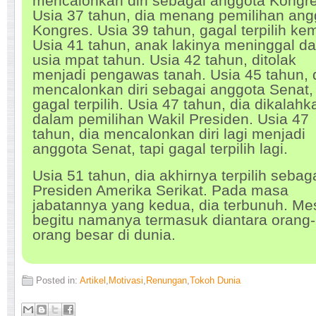
mencalonkan diri sebagai anggota Kongre
Usia 37 tahun, dia menang pemilihan ang
Kongres. Usia 39 tahun, gagal terpilih kem
Usia 41 tahun, anak lakinya meninggal d
usia mpat tahun. Usia 42 tahun, ditolak
menjadi pengawas tanah. Usia 45 tahun, 
mencalonkan diri sebagai anggota Senat, 
gagal terpilih. Usia 47 tahun, dia dikalahk
dalam pemilihan Wakil Presiden. Usia 47
tahun, dia mencalonkan diri lagi menjadi
anggota Senat, tapi gagal terpilih lagi.
Usia 51 tahun, dia akhirnya terpilih sebag
Presiden Amerika Serikat. Pada masa
jabatannya yang kedua, dia terbunuh. Me
begitu namanya termasuk diantara orang-
orang besar di dunia.
Posted in:
Artikel
,
Motivasi
,
Renungan
,
Tokoh Dunia